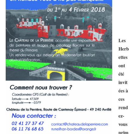
Les
Herb
ettes
ont
été
invit
ées à
ces
rend
ez-
vous
prim