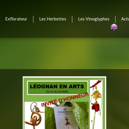
Exflorateur
Les Herbettes
Les Vinoglyphes
Act
Engli