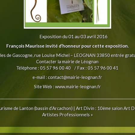
Exposition du 01 au 03 avril 2016
François Maurisse invité d’honneur pour cette exposition.
les de Gascogne, rue Louise Michel – LEOGNAN 33850 entrée grat
Contacter la mairie de Léognan
Téléphone : 05 57 96 00 40 / Fax : 05 57 96 00 41
e-mail : contact@mairie-leognan.fr
Site Web :
www.mairie-leognan.fr
ourisme de Lanton (bassin d’Arcachon)
|
Art Divin : 10ème salon Art D
Artistes Professionnels
»